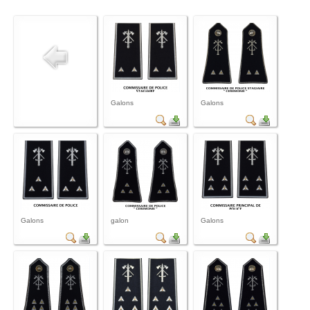
Galons
Galons
Galons
galon
Galons