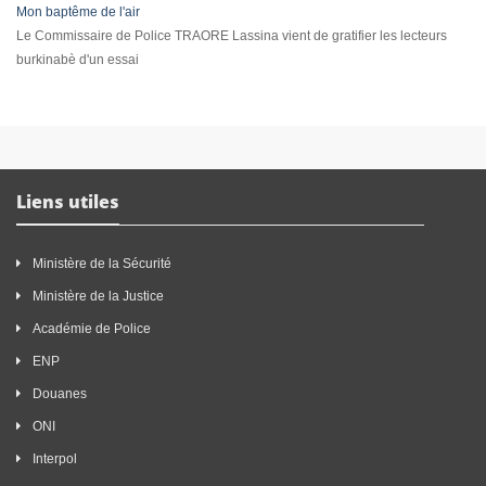
Mon baptême de l'air
Le Commissaire de Police TRAORE Lassina vient de gratifier les lecteurs
burkinabè d'un essai
Liens utiles
Ministère de la Sécurité
Ministère de la Justice
Académie de Police
ENP
Douanes
ONI
Interpol