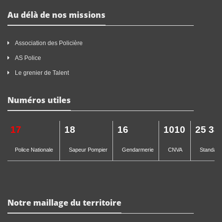
Au délà de nos missions
Association des Policière
AS Police
Le grenier de Talent
Numéros utiles
17
18
16
1010
25 33
Police Nationale
Sapeur Pompier
Gendarmerie
CNVA
Standard 
Notre maillage du territoire