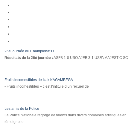
26e journée du Championat D1
Résultats de la 26è journée :
ASFB 1-0 USO AJEB 3-1 USFA MAJESTIC SC
Fruits incomestibles de Izak KAGAMBEGA
«Fruits incomestibles » c’est l’intitulé d’un recueil de
Les amis de la Police
La Police Nationale regorge de talents dans divers domaines artistiques en
témoigne le