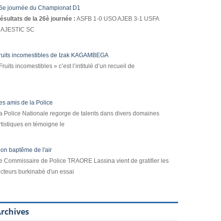
6e journée du Championat D1
ésultats de la 26è journée :
ASFB 1-0 USO AJEB 3-1 USFA
AJESTIC SC
ruits incomestibles de Izak KAGAMBEGA
Fruits incomestibles » c’est l’intitulé d’un recueil de
es amis de la Police
a Police Nationale regorge de talents dans divers domaines
rtistiques en témoigne le
on baptême de l'air
e Commissaire de Police TRAORE Lassina vient de gratifier les
ecteurs burkinabè d'un essai
rchives