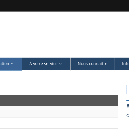
ation
A votre service
Nous connaitre
Inf
B
C