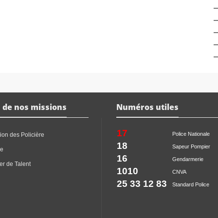
 de nos missions
Numéros utiles
17
Police Nationale
ion des Policière
18
Sapeur Pompier
ce
16
Gendarmerie
er de Talent
1010
CNVA
25 33 12 83
Standard Police