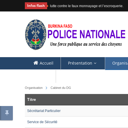
Infos flash
lutte contre le faux monnayage et l’escroquerie.
Accueil
Présentation
Organis
Contacts
Organisation
Cabinet du DG
Titre
Sécrétariat Particulier
Service de Sécurité