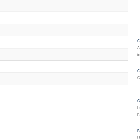
C
A
i
C
C
G
L
l
B
U