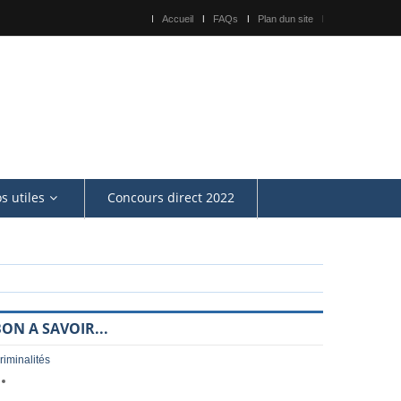
Accueil
FAQs
Plan dun site
os utiles
Concours direct 2022
ON A SAVOIR...
riminalités