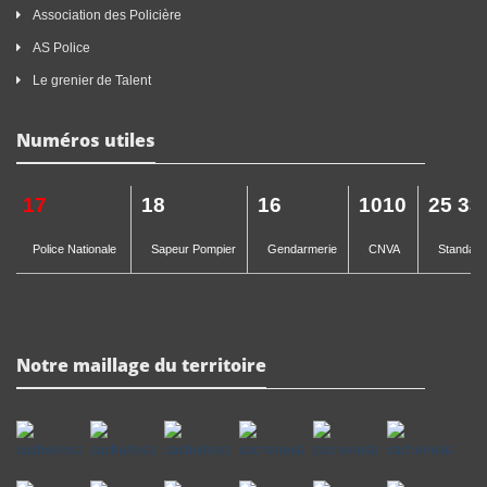
Association des Policière
AS Police
Le grenier de Talent
Numéros utiles
17
18
16
1010
25 33
Police Nationale
Sapeur Pompier
Gendarmerie
CNVA
Standard 
Notre maillage du territoire