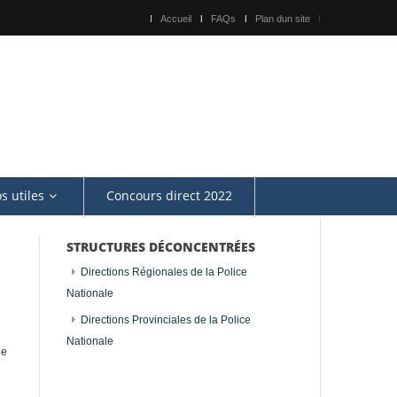
Accueil
FAQs
Plan dun site
os utiles
Concours direct 2022
STRUCTURES DÉCONCENTRÉES
Directions Régionales de la Police
Nationale
Directions Provinciales de la Police
rticles les plus consultés
Nationale
ue
Passeport
Carte Nationale d'Identité Burkinabè