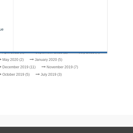
Concours direct de recrutement de la Police Nationale
Communiqué - RESULTATS SPORT
#COMMUNIQUE: Concours professionnels session de 2018
que
rchives
July 2026 (12)
September 2022 (2)
May 2022 (2)
April 2022 (6)
September 2021 (2)
July 2021 (4)
May 2020 (2)
January 2020 (5)
December 2019 (11)
November 2019 (7)
October 2019 (5)
July 2019 (3)