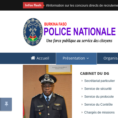
Infos flash
#Information sur les concours directs de recruteme
Accueil
Présentation
Organis
Contacts
CABINET DU DG
Secrétariat particulier
Présentation
Anciens DG
Service de sécurité
Anciens DG
Service du protocole
Service du Contrôle
Chargés de missions