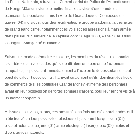
La Police Nationale, à travers le Commissariat de Police de l'Arrondissement
de Nongr-Mâasom, vient de mettre fin aux activités d'une bande qui
écumaient la population dans la ville de Ouagadougou. Composée de
quatre (04) individus, tous des récidivistes, le groupe s'adonnait à des actes
de grand banditisme, notamment des vols et des agressions à main armée
dans plusieurs quartiers de la capitale dont Ouaga 2000, Patte d'Oie, Ouidi,
Gounghin, Somgandé et Nioko 2.
Suivant un mode opératoire classique, les membres du réseau sillonnaient
les artères de la ville et dès qu'ils identifiaient une personne facilement
attaquable, ils passaient immédiatement à l'acte en le dépossédant de tout
objet de valeur trouvé sur lui. Il arrivait également qu'ils identifient des lieux
de commerce tels les boutiques Orange Money, et même des personnes
ayant en leur possession de fortes sommes d'argent, pour leur rendre visite à
un moment opportun.
A l'issue des investigations, ces présumés malfrats ont été appréhendés et il
a été trouvé en leur possession plusieurs objets parmi lesquels un (01)
pistolet automatique, une (01) arme électrique (Taser), deux (02) motos et
divers autres matériels.