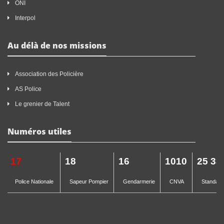
ONI
Interpol
Au délà de nos missions
Association des Policière
AS Police
Le grenier de Talent
Numéros utiles
17
18
16
1010
25 33
Police Nationale
Sapeur Pompier
Gendarmerie
CNVA
Standard 