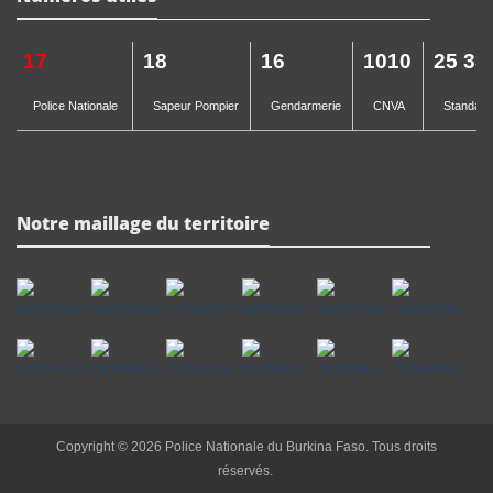
17
18
16
1010
25 33
Police Nationale
Sapeur Pompier
Gendarmerie
CNVA
Standard 
Notre maillage du territoire
Copyright © 2026 Police Nationale du Burkina Faso. Tous droits
réservés.