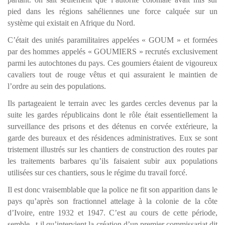
pied dans les régions sahéliennes une force calquée sur un
système qui existait en Afrique du Nord.
C’était des unités paramilitaires appelées « GOUM » et formées
par des hommes appelés « GOUMIERS » recrutés exclusivement
parmi les autochtones du pays. Ces goumiers étaient de vigoureux
cavaliers tout de rouge vêtus et qui assuraient le maintien de
l’ordre au sein des populations.
Ils partageaient le terrain avec les gardes cercles devenus par la
suite les gardes républicains dont le rôle était essentiellement la
surveillance des prisons et des détenus en corvée extérieure, la
garde des bureaux et des résidences administratives. Eux se sont
tristement illustrés sur les chantiers de construction des routes par
les traitements barbares qu’ils faisaient subir aux populations
utilisées sur ces chantiers, sous le régime du travail forcé.
Il est donc vraisemblable que la police ne fit son apparition dans le
pays qu’après son fractionnel attelage à la colonie de la côte
d’Ivoire, entre 1932 et 1947. C’est au cours de cette période,
semble –t-il qu’intervient la création d’un premier commissariat dit