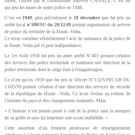
sûreté, coiffée par le commissaire Sauveur CANALE. C’est lui
qui jeta les bases de notre police en 1948.
C’est en
1949
, plus précisément le
28 décembre
que fut pris un
arrêté local
n°498/SU du 28/12/49
portant organisation de service
de police du territoire de la Haute–Volta.
Ce texte constitue véritablement l’acte de naissance de la police de
la Haute–Volta pré et post indépendance.
Le 1er Août 1958 fut pris un autre arrêté N°403 portant création
des services dits police territoriale et instituant une direction de la
police territoriale dont le siège était à Ouagadougou.
Ce n’est qu’en 1959 que fut pris le Décret N°132/VPI/CAB DU
13/05/59 portant création d’une direction des services de sécurité
de la république de Haute –Volta. Ce texte évolue au rythme de
l’histoire du pays et des changements souhaités. Mais,
« L’histoire n’est jamais passé à coté de la police sans la marquer
de sa griffe et sans lui imprimer son sceau indélébile. »
Cette assertion d’un éminent professeur de renseignements
généraux à l’école nationale Supérieur de Police de Saint Cyr au