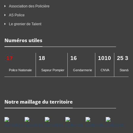
Association des Policière
AS Police
Le grenier de Talent
Numéros utiles
17
18
16
1010
25 33
Police Nationale
Sapeur Pompier
Gendarmerie
CNVA
Standard 
Notre maillage du territoire