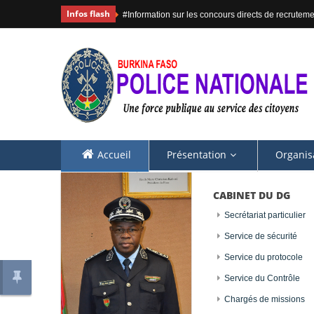
Infos flash
#Information sur les concours directs de recruteme
Accueil
Présentation
Organis
Contacts
CABINET DU DG
Secrétariat particulier
Nos emblèmes
Service de sécurité
Nos emblèmes
Service du protocole
Service du Contrôle
Chargés de missions