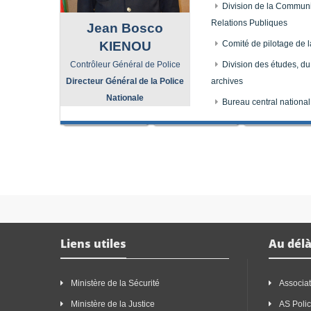
Division de la Communi
Relations Publiques
Jean Bosco
KIENOU
Comité de pilotage de l
Contrôleur Général de Police
Division des études, du
Directeur Général de la Police
archives
Nationale
embleme
Bureau central national
embleme
Liens utiles
Au délà
Ministère de la Sécurité
Associat
Ministère de la Justice
AS Poli