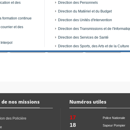
cation et des
Direction des Personnels
Direction du Matériel et du Budget
a formation continue
Direction des Unités d'Intervention
 courrier et des
Direction des Transmissions et de l'Informati
Direction des Services de Santé
 Interpol
embleme
emblème
emblème
Direction des Sports, des Arts et de la Culture
 de nos missions
Numéros utiles
17
Police Nationale
ion des Policière
18
Sapeur Pompier
ce