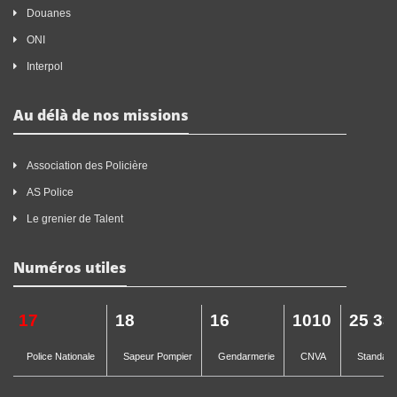
Douanes
ONI
Interpol
Au délà de nos missions
Association des Policière
AS Police
Le grenier de Talent
Numéros utiles
17
18
16
1010
25 33
Police Nationale
Sapeur Pompier
Gendarmerie
CNVA
Standard 