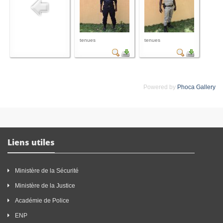
tenues
tenues
Powered by
Phoca Gallery
Liens utiles
Ministère de la Sécurité
Ministère de la Justice
Académie de Police
ENP