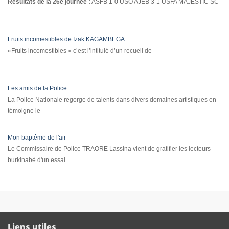
Résultats de la 26è journée :
ASFB 1-0 USO AJEB 3-1 USFA MAJESTIC SC
Fruits incomestibles de Izak KAGAMBEGA
«Fruits incomestibles » c’est l’intitulé d’un recueil de
Les amis de la Police
La Police Nationale regorge de talents dans divers domaines artistiques en
témoigne le
Mon baptême de l'air
Le Commissaire de Police TRAORE Lassina vient de gratifier les lecteurs
burkinabè d'un essai
Liens utiles