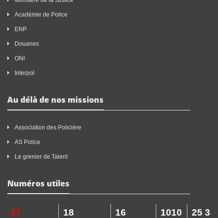
Ministère de la Justice
Académie de Police
ENP
Douanes
ONI
Interpol
Au délà de nos missions
Association des Policière
AS Police
Le grenier de Talent
Numéros utiles
17
18
16
1010
25 33