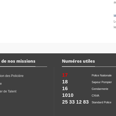
a
M
L
l
 de nos missions
Numéros utiles
17
Police Nationale
ion des Policière
18
Sapeur Pompier
ce
16
Gendarmerie
er de Talent
1010
CNVA
25 33 12 83
Standard Police