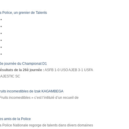
a Police, un grenier de Talents
6e journée du Championat D1
ésultats de la 26è journée :
ASFB 1-0 USO AJEB 3-1 USFA
AJESTIC SC
ruits incomestibles de Izak KAGAMBEGA
Fruits incomestibles » c’est l’intitulé d’un recueil de
es amis de la Police
a Police Nationale regorge de talents dans divers domaines