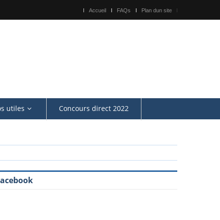
Accueil
FAQs
Plan dun site
os utiles
Concours direct 2022
Facebook