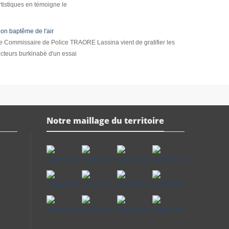
rtistiques en témoigne le
on baptême de l'air
e Commissaire de Police TRAORE Lassina vient de gratifier les
ecteurs burkinabè d'un essai
Notre maillage du territoire