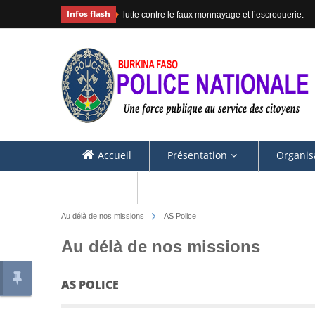
Infos flash
lutte contre le faux monnayage et l’escroquerie.
Accueil
Présentation
Organis
Contacts
Au délà de nos missions
AS Police
Au délà de nos missions
AS POLICE