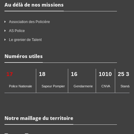
Au délà de nos missions
Association des Policière
AS Police
Le grenier de Talent
Numéros utiles
17
18
16
1010
25 33
Police Nationale
Sapeur Pompier
Gendarmerie
CNVA
Standard 
Notre maillage du territoire