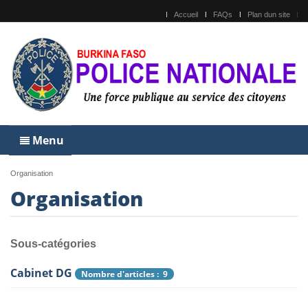
Accueil
FAQs
Plan dun site
Menu
Organisation
Organisation
Sous-catégories
Cabinet DG
Nombre d'articles : 9