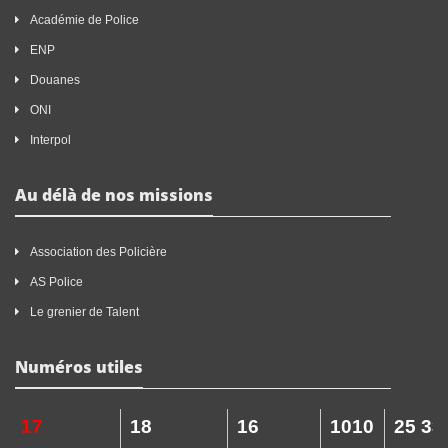
Académie de Police
ENP
Douanes
ONI
Interpol
Au délà de nos missions
Association des Policière
AS Police
Le grenier de Talent
Numéros utiles
17
18
16
1010
25 33