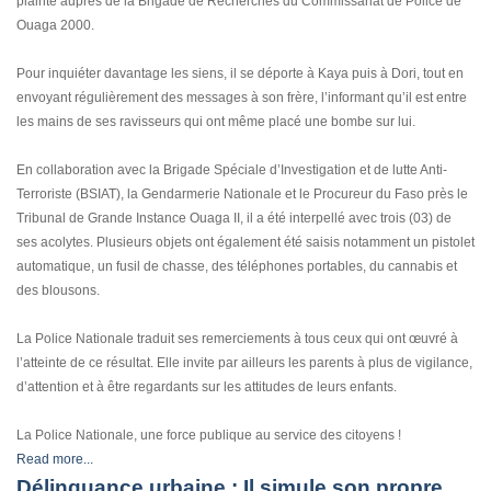
plainte auprès de la Brigade de Recherches du Commissariat de Police de
Ouaga 2000.
Pour inquiéter davantage les siens, il se déporte à Kaya puis à Dori, tout en
envoyant régulièrement des messages à son frère, l’informant qu’il est entre
les mains de ses ravisseurs qui ont même placé une bombe sur lui.
En collaboration avec la Brigade Spéciale d’Investigation et de lutte Anti-
Terroriste (BSIAT), la Gendarmerie Nationale et le Procureur du Faso près le
Tribunal de Grande Instance Ouaga II, il a été interpellé avec trois (03) de
ses acolytes. Plusieurs objets ont également été saisis notamment un pistolet
automatique, un fusil de chasse, des téléphones portables, du cannabis et
des blousons.
La Police Nationale traduit ses remerciements à tous ceux qui ont œuvré à
l’atteinte de ce résultat. Elle invite par ailleurs les parents à plus de vigilance,
d’attention et à être regardants sur les attitudes de leurs enfants.
La Police Nationale, une force publique au service des citoyens !
Read more...
Délinquance urbaine : Il simule son propre