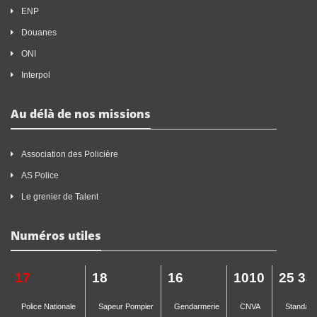
ENP
Douanes
ONI
Interpol
Au délà de nos missions
Association des Policière
AS Police
Le grenier de Talent
Numéros utiles
17
18
16
1010
25 33
Police Nationale
Sapeur Pompier
Gendarmerie
CNVA
Standard 