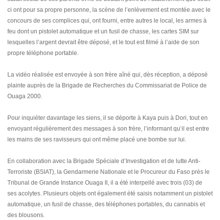
ci ont pour sa propre personne, la scène de l’enlèvement est montée avec le
concours de ses complices qui, ont fourni, entre autres le local, les armes à
feu dont un pistolet automatique et un fusil de chasse, les cartes SIM sur
lesquelles l’argent devrait être déposé, et le tout est filmé à l’aide de son
propre téléphone portable.
La vidéo réalisée est envoyée à son frère aîné qui, dès réception, a déposé
plainte auprès de la Brigade de Recherches du Commissariat de Police de
Ouaga 2000.
Pour inquiéter davantage les siens, il se déporte à Kaya puis à Dori, tout en
envoyant régulièrement des messages à son frère, l’informant qu’il est entre
les mains de ses ravisseurs qui ont même placé une bombe sur lui.
En collaboration avec la Brigade Spéciale d’Investigation et de lutte Anti-
Terroriste (BSIAT), la Gendarmerie Nationale et le Procureur du Faso près le
Tribunal de Grande Instance Ouaga II, il a été interpellé avec trois (03) de
ses acolytes. Plusieurs objets ont également été saisis notamment un pistolet
automatique, un fusil de chasse, des téléphones portables, du cannabis et
des blousons.