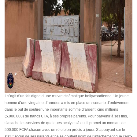
Il s’agit d’un fait digne d’une œuvre cinématique hollywoodienne. Un jeune
homme d’une vingtaine d’années a mis en place un scénario d’enlèvement
dans le but de soutirer une importante somme d’argent, cinq millions
(5.000.000) de francs CFA, à ses propres parents. Pour parvenir à ses fins, il
s’attache les services de quelques acolytes à qui il promet un montant de
500.000 FCFA chacun avec un rôle bien précis à jouer. S’appuyant sur le
statut social de ses parents et ne se doutant point de l’attachement que ceux-