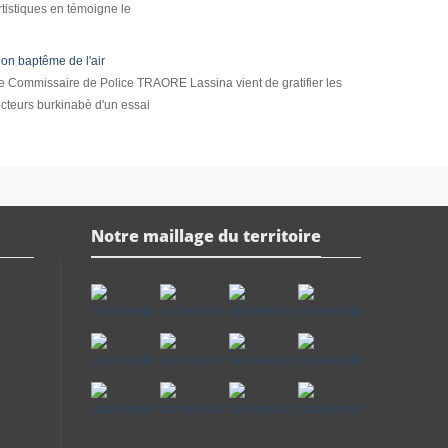
rtistiques en témoigne le
on baptême de l'air
e Commissaire de Police TRAORE Lassina vient de gratifier les
ecteurs burkinabè d'un essai
Notre maillage du territoire