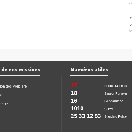
a
M
L
l
 de nos missions
Numéros utiles
17
Police Nationale
ion des Policière
18
Sapeur Pompier
ce
16
Gendarmerie
er de Talent
1010
CNVA
25 33 12 83
Standard Police