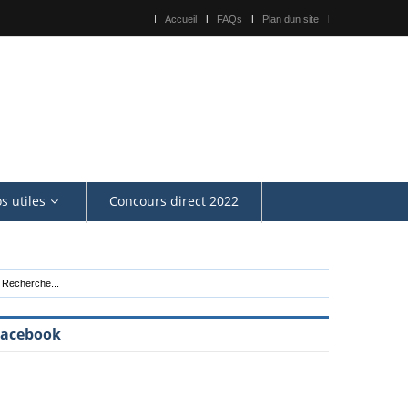
Accueil
FAQs
Plan dun site
os utiles
Concours direct 2022
Facebook