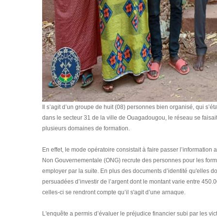
Il s’agit d’un groupe de huit (08) personnes bien organisé, qui s’ét
dans le secteur 31 de la ville de Ouagadougou, le réseau se faisait
plusieurs domaines de formation.
En effet, le mode opératoire consistait à faire passer l’informat
Non Gouvernementale (ONG) recrute des personnes pour les former
employer par la suite. En plus des documents d’identité qu'elles do
persuadées d’investir de l’argent dont le montant varie entre 450.
celles-ci se rendront compte qu’il s'agit d’une arnaque.
L'enquête a permis d’évaluer le préjudice financier subi par les v