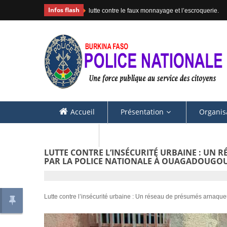
Infos flash
faux monnayage et l’escroquerie.
#COMMU
Accueil
Présentation
Organis
Contacts
LUTTE CONTRE L’INSÉCURITÉ URBAINE : UN 
PAR LA POLICE NATIONALE À OUAGADOUGOU
Lutte contre l’insécurité urbaine : Un réseau de présumés arnaqu