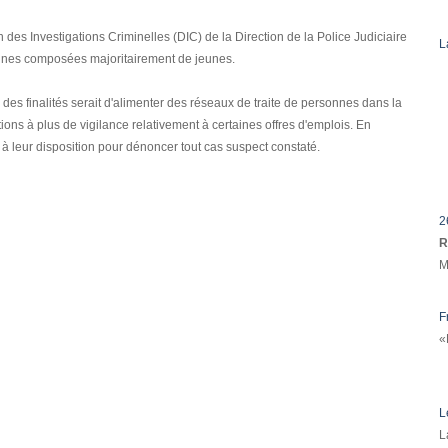
 des Investigations Criminelles (DIC) de la Direction de la Police Judiciaire
L
sonnes composées majoritairement de jeunes.
es finalités serait d'alimenter des réseaux de traite de personnes dans la
tions à plus de vigilance relativement à certaines offres d'emplois. En
 à leur disposition pour dénoncer tout cas suspect constaté.
2
R
M
F
«
L
L