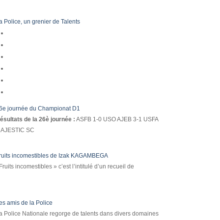
a Police, un grenier de Talents
6e journée du Championat D1
ésultats de la 26è journée :
ASFB 1-0 USO AJEB 3-1 USFA
AJESTIC SC
ruits incomestibles de Izak KAGAMBEGA
Fruits incomestibles » c’est l’intitulé d’un recueil de
es amis de la Police
a Police Nationale regorge de talents dans divers domaines