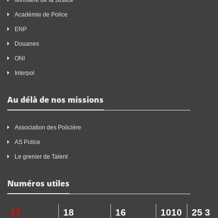
Ministère de la Justice
Académie de Police
ENP
Douanes
ONI
Interpol
Au délà de nos missions
Association des Policière
AS Police
Le grenier de Talent
Numéros utiles
17
18
16
1010
25 33