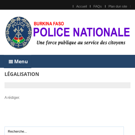
Accueil
FAQs
Plan dun site
Menu
LÉGALISATION
A rédiger.