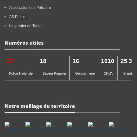
Association des Policière
AS Police
Le grenier de Talent
Numéros utiles
17
18
16
1010
25 33
Police Nationale
Sapeur Pompier
Gendarmerie
CNVA
Standard 
Notre maillage du territoire