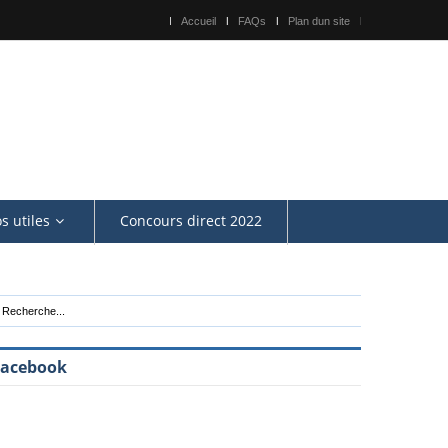
Accueil
FAQs
Plan dun site
os utiles
Concours direct 2022
Facebook