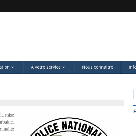
ation
A votre service
Nous connaitre
Inf
la mise
urbaine.
minalité