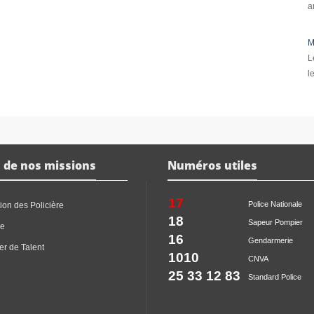
a
M
L
l
 de nos missions
Numéros utiles
17
Police Nationale
ion des Policière
18
Sapeur Pompier
ce
16
Gendarmerie
er de Talent
1010
CNVA
25 33 12 83
Standard Police