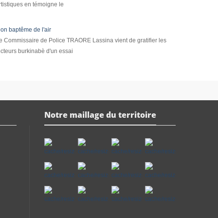
rtistiques en témoigne le
on baptême de l'air
e Commissaire de Police TRAORE Lassina vient de gratifier les
ecteurs burkinabè d'un essai
Notre maillage du territoire