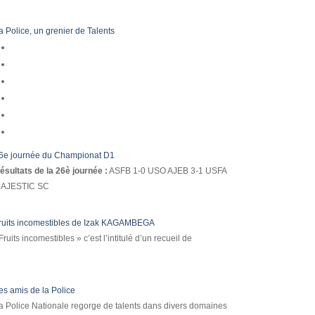
a Police, un grenier de Talents
6e journée du Championat D1
ésultats de la 26è journée :
ASFB 1-0 USO AJEB 3-1 USFA
AJESTIC SC
ruits incomestibles de Izak KAGAMBEGA
Fruits incomestibles » c’est l’intitulé d’un recueil de
es amis de la Police
a Police Nationale regorge de talents dans divers domaines