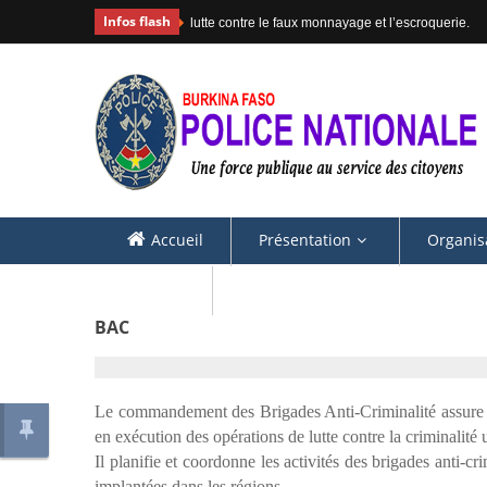
Infos flash
lutte contre le faux monnayage et l’escroquerie.
Accueil
Présentation
Organis
Contacts
BAC
Le commandement des Brigades Anti-Criminalité assure 
en exécution des o
pérations de lutte contre la criminalité 
Il planifie et coordonne les activités des brigades anti-cri
implantées dans les régions.