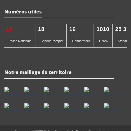
Numéros utiles
17
18
16
1010
25 33
Police Nationale
Sapeur Pompier
Gendarmerie
CNVA
Standard 
Notre maillage du territoire