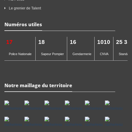
Le grenier de Talent
Numéros utiles
17
18
16
1010
25 33
Police Nationale
Sapeur Pompier
Gendarmerie
CNVA
Standard 
Notre maillage du territoire