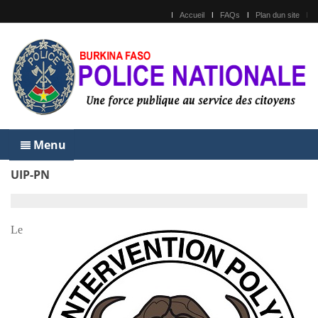
Accueil
FAQs
Plan dun site
Menu
UIP-PN
Le