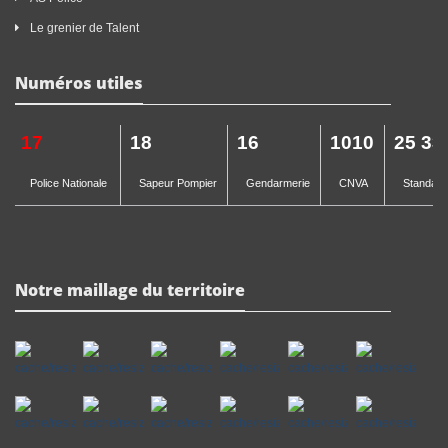
Le grenier de Talent
Numéros utiles
17
18
16
1010
25 33
Police Nationale
Sapeur Pompier
Gendarmerie
CNVA
Standard 
Notre maillage du territoire