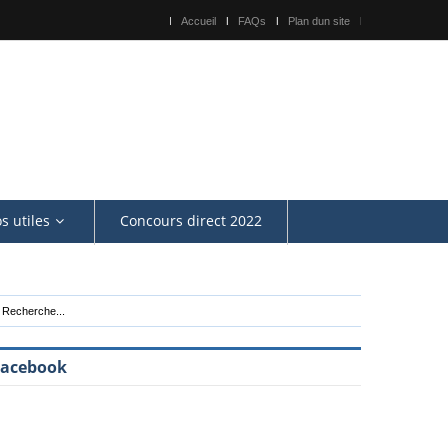
Accueil
FAQs
Plan dun site
os utiles
Concours direct 2022
Facebook