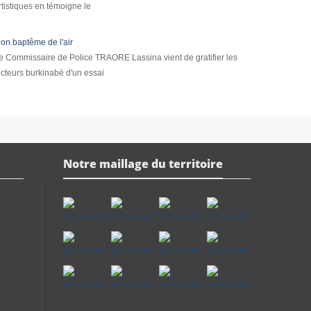
rtistiques en témoigne le
on baptême de l'air
e Commissaire de Police TRAORE Lassina vient de gratifier les
ecteurs burkinabè d'un essai
Notre maillage du territoire