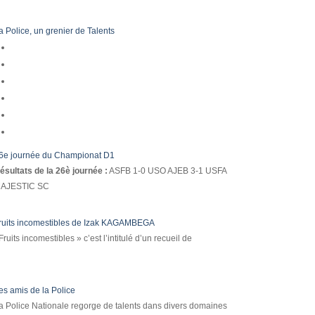
a Police, un grenier de Talents
6e journée du Championat D1
ésultats de la 26è journée :
ASFB 1-0 USO AJEB 3-1 USFA
AJESTIC SC
ruits incomestibles de Izak KAGAMBEGA
Fruits incomestibles » c’est l’intitulé d’un recueil de
es amis de la Police
a Police Nationale regorge de talents dans divers domaines