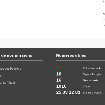
a
M
L
l
 de nos missions
Numéros utiles
17
Police Nationale
ion des Policière
18
Sapeur Pompier
ce
16
Gendarmerie
er de Talent
1010
CNVA
25 33 12 83
Standard Police