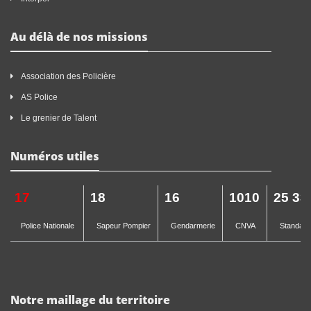
Au délà de nos missions
Association des Policière
AS Police
Le grenier de Talent
Numéros utiles
17
18
16
1010
25 33
Police Nationale
Sapeur Pompier
Gendarmerie
CNVA
Standard 
Notre maillage du territoire