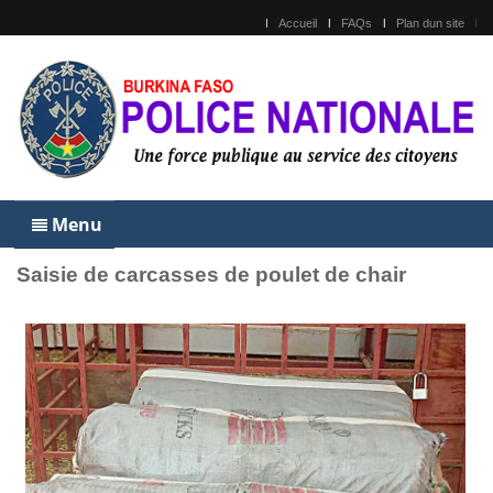
Accueil
FAQs
Plan dun site
Menu
Saisie de carcasses de poulet de chair