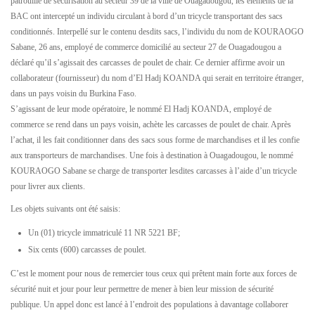
patrouille de sécurisation au secteur 39 de
la ville de Ouagadougou, les éléments de la
BAC ont intercepté un individu circulant à bord d’un tricycle transportant des sacs
conditionnés. Interpellé sur le contenu desdits sacs, l’individu du nom de KOURAOGO
Sabane, 26 ans, employé de commerce domicilié au secteur 27 de Ouagadougou a
déclaré qu’il s’agissait des carcasses de poulet de chair. Ce dernier affirme avoir un
collaborateur (fournisseur) du nom d’El Hadj KOANDA qui serait en territoire étranger,
dans un pays voisin du Burkina Faso.
S’agissant de leur mode opératoire, le nommé El Hadj KOANDA, employé de
commerce se rend dans un pays voisin, achète les carcasses de poulet de chair. Après
l’achat, il les fait conditionner dans des sacs sous forme de marchandises et il les confie
aux transporteurs de marchandises. Une fois à destination à Ouagadougou, le nommé
KOURAOGO Sabane se charge de transporter lesdites carcasses à l’aide d’un tricycle
pour livrer aux clients.
Les objets suivants ont été saisis:
Un (01) tricycle immatriculé 11 NR 5221 BF;
Six cents (600) carcasses de poulet.
C’est le moment pour nous de remercier tous ceux qui prêtent main forte aux forces de
sécurité nuit et jour pour leur permettre de mener à bien leur mission de sécurité
publique. Un appel donc est lancé à l’endroit des populations à davantage collaborer