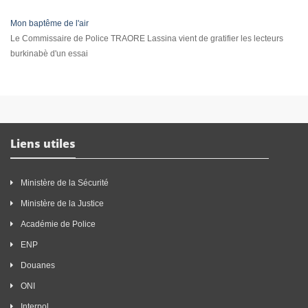
Mon baptême de l'air
Le Commissaire de Police TRAORE Lassina vient de gratifier les lecteurs
burkinabè d'un essai
Liens utiles
Ministère de la Sécurité
Ministère de la Justice
Académie de Police
ENP
Douanes
ONI
Interpol