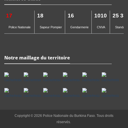
17
18
16
1010
25 33
Police Nationale
Sapeur Pompier
Gendarmerie
CNVA
Standard 
Notre maillage du territoire
Copyright © 2026 Police Nationale du Burkina Faso. Tous droits
réservés.