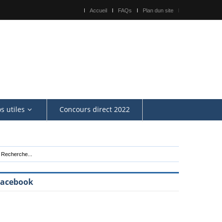
Accueil
FAQs
Plan dun site
os utiles
Concours direct 2022
Facebook