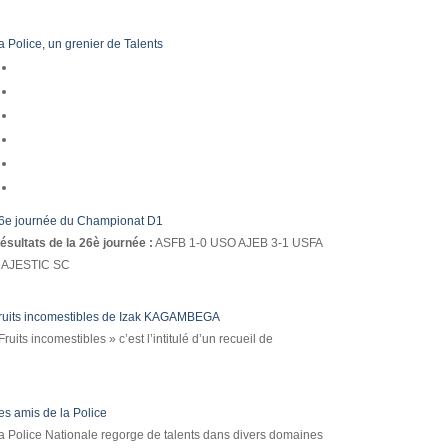
a Police, un grenier de Talents
6e journée du Championat D1
ésultats de la 26è journée :
ASFB 1-0 USO AJEB 3-1 USFA
AJESTIC SC
ruits incomestibles de Izak KAGAMBEGA
Fruits incomestibles » c’est l’intitulé d’un recueil de
es amis de la Police
a Police Nationale regorge de talents dans divers domaines