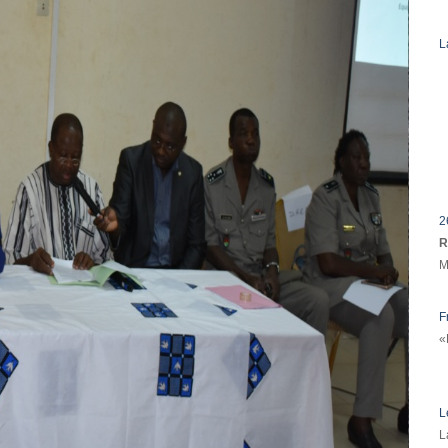
L
2
R
M
F
«
L
L