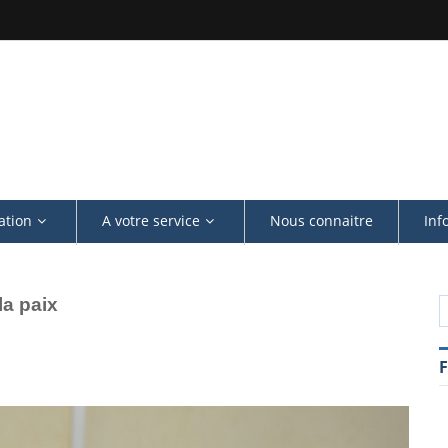
ation
A votre service
Nous connaitre
Inf
la paix