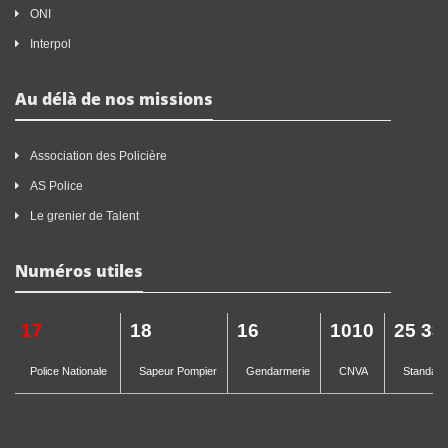
ONI
Interpol
Au délà de nos missions
Association des Policière
AS Police
Le grenier de Talent
Numéros utiles
17
18
16
1010
25 33
Police Nationale
Sapeur Pompier
Gendarmerie
CNVA
Standard 