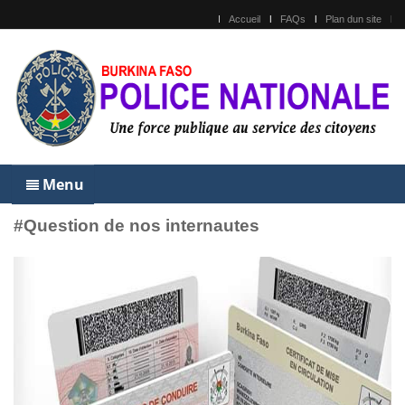
Accueil
FAQs
Plan dun site
Menu
#Question de nos internautes