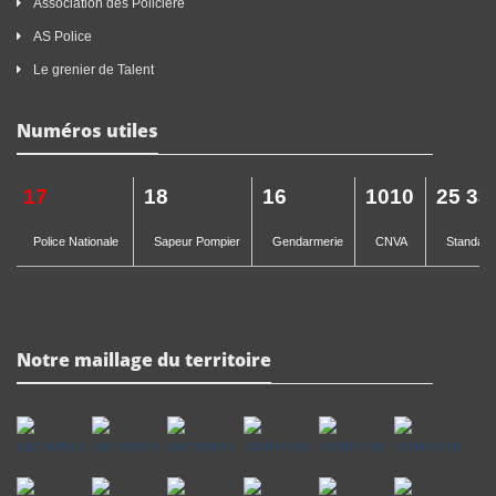
Association des Policière
AS Police
Le grenier de Talent
Numéros utiles
17
18
16
1010
25 33
Police Nationale
Sapeur Pompier
Gendarmerie
CNVA
Standard 
Notre maillage du territoire