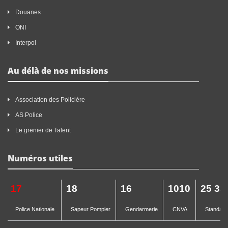
Douanes
ONI
Interpol
Au délà de nos missions
Association des Policière
AS Police
Le grenier de Talent
Numéros utiles
17
18
16
1010
25 33
Police Nationale
Sapeur Pompier
Gendarmerie
CNVA
Standard 