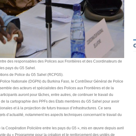
re des responsables des Polices aux Frontières et des Coordinateurs de
 des pays du G5 Sahel.
titutions de Police du G5 Sahel (RCPG5).
 Police Nationale (DGPN) du Burkina Faso, le Contrôleur Général de Police
mble des acteurs et spécialistes des Polices aux Frontières et de la
rticipants auront pour tâches, entre autres, de continuer le travail du
ts de la cartographie des PPFs des Etats membres du G5 Sahel pour avoir
nales et à la projection de futurs travaux d’infrastructures. Ce sera
ets d’actualité, notamment les aspects techniques concernant le travail du
e la Coopération Policière entre les pays du G5 », mis en œuvre depuis avril
nte du « Programme pour la création et le renforcement des unités de