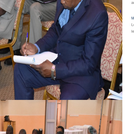
a
M
L
l