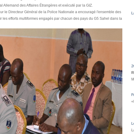
al Allemand des Affaires Étrangères et exécuté par la GIZ.
ieur le Directeur Général de la Police Nationale a encouragé l'ensemble des
L
nir les efforts multiformes engagés par chacun des pays du G5 Sahel dans la
2
R
M
F
«
L
L