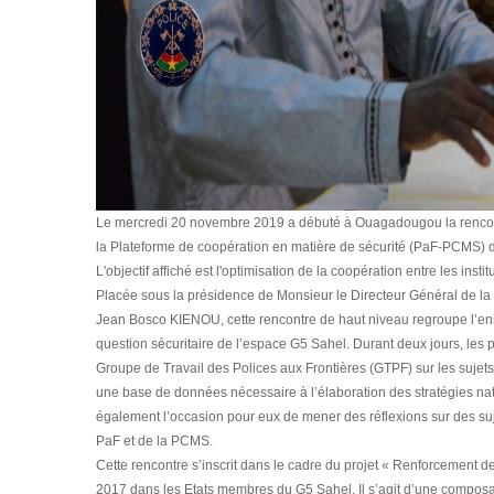
Le mercredi 20 novembre 2019 a débuté à Ouagadougou la rencont
la Plateforme de coopération en matière de sécurité (PaF-PCMS)
L'objectif affiché est l'optimisation de la coopération entre les ins
Placée sous la présidence de Monsieur le Directeur Général de la
Jean Bosco KIENOU, cette rencontre de haut niveau regroupe l’ense
question sécuritaire de l’espace G5 Sahel. Durant deux jours, les pa
Groupe de Travail des Polices aux Frontières (GTPF) sur les suje
une base de données nécessaire à l’élaboration des stratégies natio
également l’occasion pour eux de mener des réflexions sur des suj
PaF et de la PCMS.
Cette rencontre s’inscrit dans le cadre du projet « Renforcement d
2017 dans les Etats membres du G5 Sahel. Il s’agit d’une composa