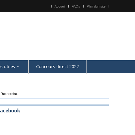
Accueil
FAQs
Plan dun site
os utiles
Concours direct 2022
Facebook