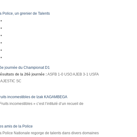
a Police, un grenier de Talents
6e journée du Championat D1
ésultats de la 26è journée :
ASFB 1-0 USO AJEB 3-1 USFA
AJESTIC SC
ruits incomestibles de Izak KAGAMBEGA
Fruits incomestibles » c’est l’intitulé d’un recueil de
es amis de la Police
a Police Nationale regorge de talents dans divers domaines