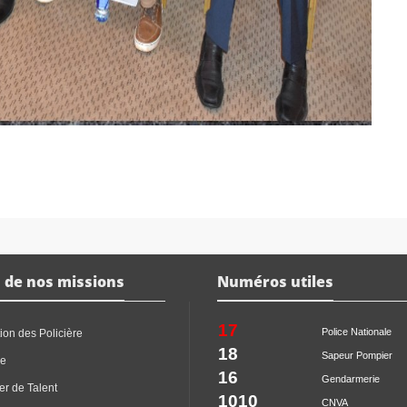
 de nos missions
Numéros utiles
17
Police Nationale
ion des Policière
18
Sapeur Pompier
ce
16
Gendarmerie
er de Talent
1010
CNVA