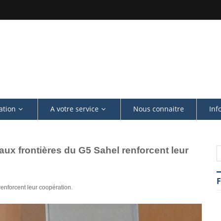
ation
A votre service
Nous connaitre
Inf
 aux frontières du G5 Sahel renforcent leur
renforcent leur coopération.