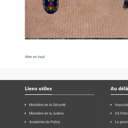
Aller en haut
Liens utiles
Au délà
Ministère de la Sécurité
Associat
Ministère de la Justice
AS Poli
Académie de Police
Le greni