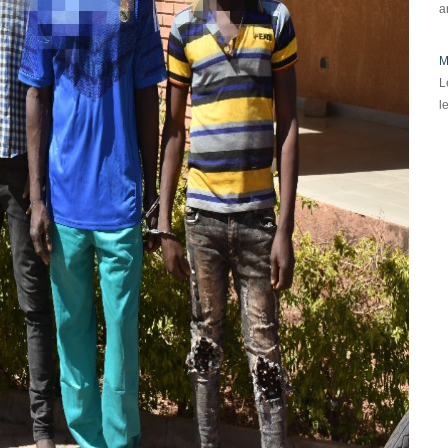
a
M
L
l