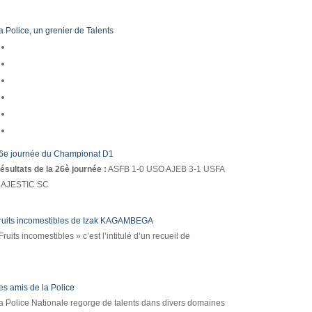
a Police, un grenier de Talents
6e journée du Championat D1
ésultats de la 26è journée :
ASFB 1-0 USO AJEB 3-1 USFA
AJESTIC SC
ruits incomestibles de Izak KAGAMBEGA
Fruits incomestibles » c’est l’intitulé d’un recueil de
es amis de la Police
a Police Nationale regorge de talents dans divers domaines