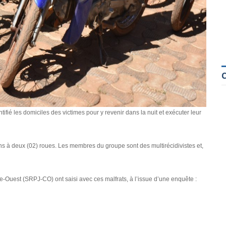
ifié les domiciles des victimes pour y revenir dans la nuit et exécuter leur
ns à deux (02) roues. Les membres du groupe sont des multirécidivistes et,
re-Ouest (SRPJ-CO) ont saisi avec ces malfrats, à l’issue d’une enquête :