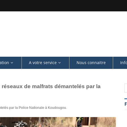
ation
A votre service
Nous connaitre
Inf
x réseaux de malfrats démantelés par la
ntelés par la Police Nationale à Koudougou.