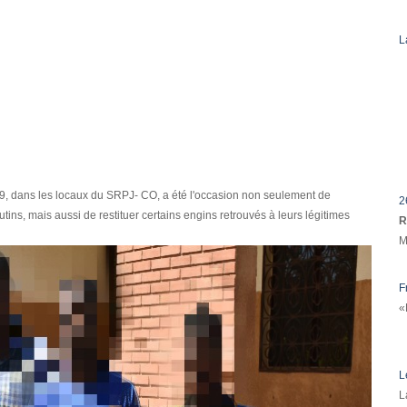
L
, dans les locaux du SRPJ- CO, a été l'occasion non seulement de
2
ns, mais aussi de restituer certains engins retrouvés à leurs légitimes
R
M
F
«
L
L