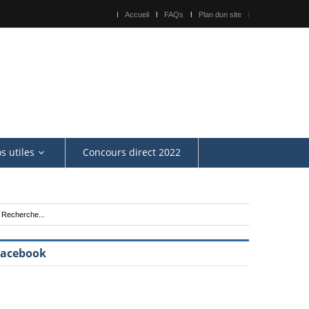
Accueil
FAQs
Plan dun site
os utiles
Concours direct 2022
Facebook