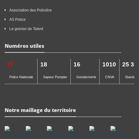
Association des Policière
AS Police
Le grenier de Talent
Numéros utiles
17
18
16
1010
25 33
Police Nationale
Sapeur Pompier
Gendarmerie
CNVA
Standard 
Notre maillage du territoire