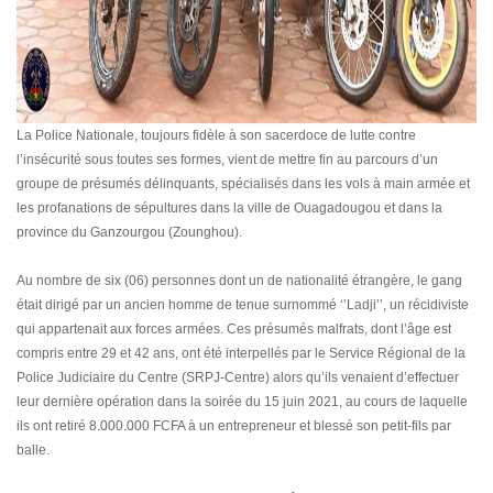
La Police Nationale, toujours fidèle à son sacerdoce de lutte contre
l’insécurité sous toutes ses formes, vient de mettre fin au parcours d’un
groupe de présumés délinquants, spécialisés dans les vols à main armée et
les profanations de sépultures dans la ville de Ouagadougou et dans la
province du Ganzourgou (Zounghou).
Au nombre de six (06) personnes dont un de nationalité étrangère, le gang
était dirigé par un ancien homme de tenue surnommé ‘’Ladji’’, un récidiviste
qui appartenait aux forces armées. Ces présumés malfrats, dont l’âge est
compris entre 29 et 42 ans, ont été interpellés par le Service Régional de la
Police Judiciaire du Centre (SRPJ-Centre) alors qu’ils venaient d’effectuer
leur dernière opération dans la soirée du 15 juin 2021, au cours de laquelle
ils ont retiré 8.000.000 FCFA à un entrepreneur et blessé son petit-fils par
balle.