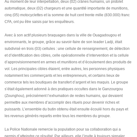
Au moment de leur interpellation, deux (02) crânes humains, un pistolet
automatique, deux (02) chargeurs et une quantité importante de munitions,
cinq (05) motocyclettes et la somme de huit cent trente mille (830.000) franc
CFA, ont pu être saisis par les enquêteurs.
Avec à son actif plusieurs braquages dans la ville de Ouagadougou et
environnants, le groupe, grâce au savoir-faire de son leader Ladji, était
subdivisé en trois (03) cellules : une cellule de renseignement, de détection
et d’identification des cibles, celle opérationnelle d’intervention et la cellule
d’approvisionnement en armes et munitions et d’écoulement des produits de
vol. Les principales cibles étaient, entre autres, les personnes physiques
notamment les commerçants et les entrepreneurs, et certains lieux de
commerce tels les boutiques de transfert d’argent et les maquis. Le groupe
s’était également adonné à des pratiques occultes dans le Ganzourgou
(Zounghou), précisément l’exhumation de restes humains, qui devaient
permettre aux membres d’accomplir des rituels pour devenir riches et
puissants. L’ensemble du butin obtenu était ensuite écoulé hors du pays et
les revenus générés repartis entre tous les membres du groupe.
La Police Nationale remercie la population pour sa collaboration qui a
permis d’atteindre ce résultat. Par ailleurs, elle l’invite à toujours signaler