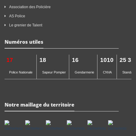
Association des Policière
AS Police
Le grenier de Talent
Numéros utiles
17
18
16
1010
25 33
Police Nationale
Sapeur Pompier
Gendarmerie
CNVA
Standard 
Notre maillage du territoire