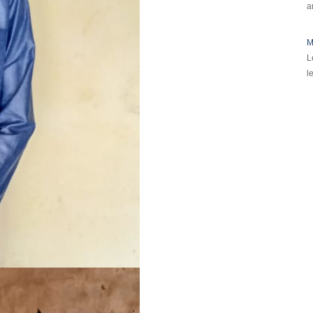
a
M
L
l