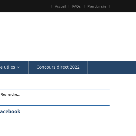
Accueil
FAQs
Plan dun site
os utiles
Concours direct 2022
Facebook