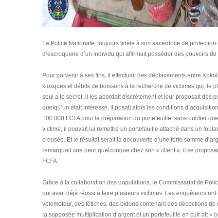
La Police Nationale, toujours fidèle à son sacerdoce de protection d
d’escroquerie d’un individu qui affirmait posséder des pouvoirs de
Pour parvenir à ses fins, il effectuait des déplacements entre Koko
kiosques et débits de boissons à la recherche de victimes qui, le p
seul a le secret, il les abordait discrètement et leur proposait des 
quelqu’un était intéressé, il posait alors les conditions d’acquisiti
100.000 FCFA pour la préparation du portefeuille, sans oublier que
victime, il pouvait lui remettre un portefeuille attaché dans un fou
creusée. Et le résultat serait la découverte d’une forte somme d’arge
remarquait une peur quelconque chez son « client », il se propos
FCFA.
Grâce à la collaboration des populations, le Commissariat de Poli
qui avait déjà réussi à faire plusieurs victimes. Les enquêteurs o
vélomoteur, des fétiches, des bidons contenant des décoctions de n
la supposée multiplication d’argent et un portefeuille en cuir dit 