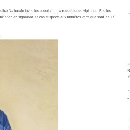
ce Nationale invite les populations à redoubler de vigilance. Elle les
L
nciation en signalant les cas suspects aux numéros verts que sont les 17,
!
2
R
M
F
«
L
L