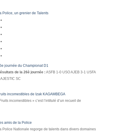
a Police, un grenier de Talents
6e journée du Championat D1
ésultats de la 26è journée :
ASFB 1-0 USO AJEB 3-1 USFA
AJESTIC SC
ruits incomestibles de Izak KAGAMBEGA
Fruits incomestibles » c’est l’intitulé d’un recueil de
es amis de la Police
a Police Nationale regorge de talents dans divers domaines