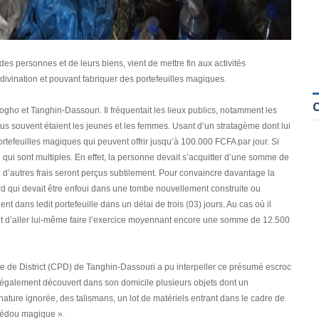
es personnes et de leurs biens, vient de mettre fin aux activités
 divination et pouvant fabriquer des portefeuilles magiques.
logho et Tanghin-Dassouri. Il fréquentait les lieux publics, notamment les
lus souvent étaient les jeunes et les femmes. Usant d’un stratagème dont lui
portefeuilles magiques qui peuvent offrir jusqu’à 100.000 FCFA par jour. Si
on qui sont multiples. En effet, la personne devait s’acquitter d’une somme de
 d’autres frais seront perçus subtilement. Pour convaincre davantage la
lard qui devait être enfoui dans une tombe nouvellement construite ou
nt dans ledit portefeuille dans un délai de trois (03) jours. Au cas où il
ait d’aller lui-même faire l’exercice moyennant encore une somme de 12.500
ce de District (CPD) de Tanghin-Dassouri a pu interpeller ce présumé escroc
nt également découvert dans son domicile plusieurs objets dont un
ature ignorée, des talismans, un lot de matériels entrant dans le cadre de
« bédou magique ».