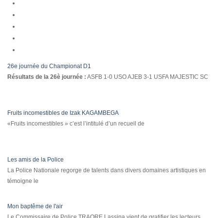
26e journée du Championat D1
Résultats de la 26è journée :
ASFB 1-0 USO AJEB 3-1 USFA MAJESTIC SC
Fruits incomestibles de Izak KAGAMBEGA
«Fruits incomestibles » c’est l’intitulé d’un recueil de
Les amis de la Police
La Police Nationale regorge de talents dans divers domaines artistiques en
témoigne le
Mon baptême de l'air
Le Commissaire de Police TRAORE Lassina vient de gratifier les lecteurs