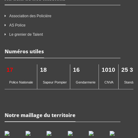
Association des Policière
AS Police
Le grenier de Talent
Numéros utiles
17
18
16
1010
25 33
Police Nationale
Sapeur Pompier
Gendarmerie
CNVA
Standard 
Notre maillage du territoire