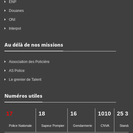
ENP
Douanes
ONI
Interpol
Au délà de nos missions
Association des Policière
AS Police
Le grenier de Talent
Numéros utiles
17
18
16
1010
25 33
Police Nationale
Sapeur Pompier
Gendarmerie
CNVA
Standard 